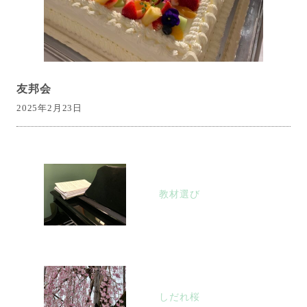
友邦会
2025年2月23日
投
稿
教材選び
ナ
ビ
ゲ
ー
シ
しだれ桜