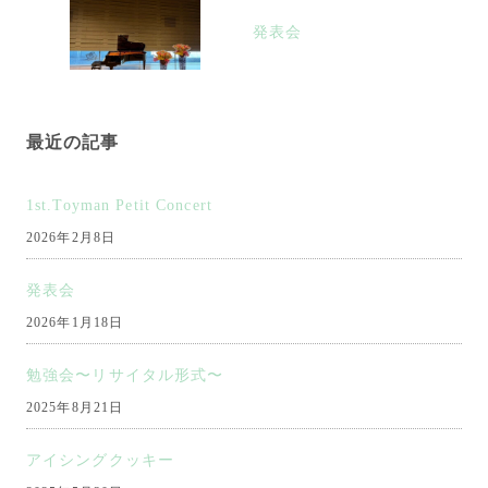
稿
発表会
ナ
ビ
ゲ
最近の記事
ー
シ
1st.Toyman Petit Concert
ョ
2026年2月8日
ン
発表会
2026年1月18日
勉強会〜リサイタル形式〜
2025年8月21日
アイシングクッキー