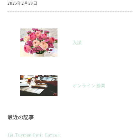
2025年2月23日
投
稿
入試
ナ
ビ
ゲ
ー
シ
オンライン授業
ョ
ン
最近の記事
1st.Toyman Petit Concert