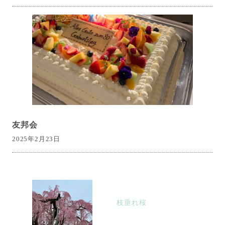
友邦会
2025年2月23日
投
稿
枝垂れ桜
ナ
ビ