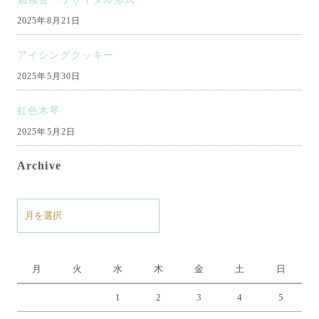
2025年8月21日
アイシングクッキー
2025年5月30日
虹色木琴
2025年5月2日
Archive
ア
ー
カ
イ
月
火
水
木
金
土
日
ブ
1
2
3
4
5